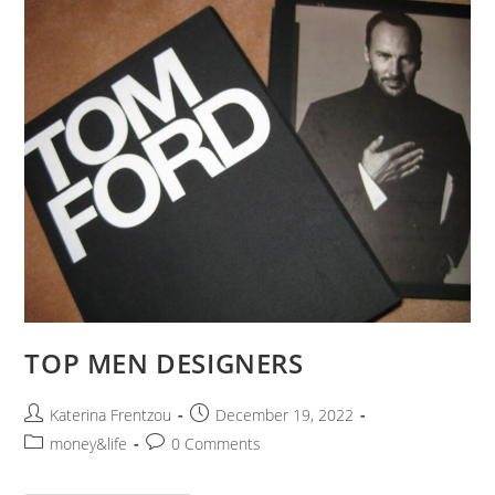
TOP MEN DESIGNERS
Katerina Frentzou
December 19, 2022
money&life
0 Comments