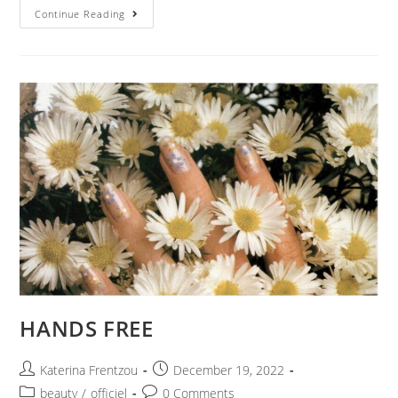
Continue Reading
HANDS FREE
Katerina Frentzou
December 19, 2022
beauty
/
officiel
0 Comments