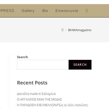
PRESS
Gallery
Bio
Επικοινωνία
>
ΒΗΜΑmagazino
Search
SEARCH
Recent Posts
Δαντέλα made in Σαλαμίνα
O ΑΡΓΑΛΕΙΟΣ ΕΙΝΑΙ ΤΗΣ ΜΟΔΑΣ
Η ΠΑΡΑΔΟΣΗ ΕΧΕΙ ΜΕΛΛΟΝ/Πώς οι νέοι νησιώτες