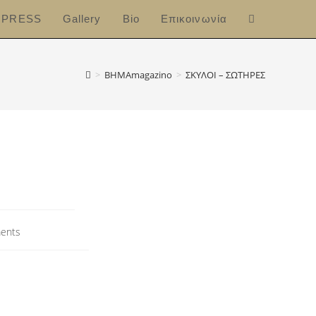
PRESS
Gallery
Bio
Επικοινωνία
>
ΒΗΜΑmagazino
>
ΣΚΥΛΟΙ – ΣΩΤΗΡΕΣ
ents