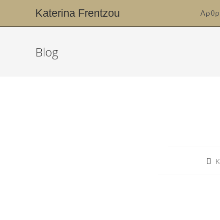
Katerina Frentzou
Αρθρ
Blog
K