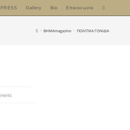
PRESS
Gallery
Bio
Επικοινωνία
>
ΒΗΜΑmagazino
>
ΠΟΛΙΤΙΚΑ ΓΟΝΙΔΙΑ
ments