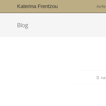
Katerina Frentzou
Αρθρ
Blog
Kat