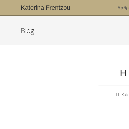
Katerina Frentzou
Αρθρ
Blog
Η
Kate