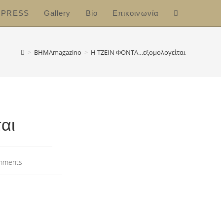
PRESS
Gallery
Bio
Επικοινωνία
>
ΒΗΜΑmagazino
>
Η ΤΖΕΙΝ ΦΟΝΤΑ…εξομολογείται
αι
mments