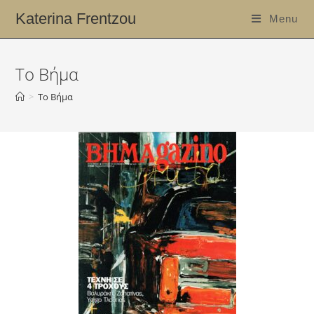
Katerina Frentzou
Menu
Το Βήμα
>
Το Βήμα